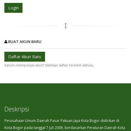
BUAT AKUN BARU
Daftar Akun Baru
belum mempunyai akun? Silahkan daftar terlebih dahulu.
Deskripsi
Perusahaan Umum Daerah Pasar Pakuan Jaya Kota Bogor didirikan di
Kota Bogor pada tanggal 7 Juli 2009, berdasarkan Peraturan Daerah Kota