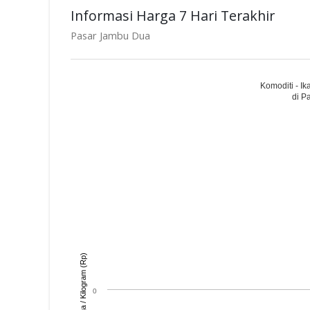
Informasi Harga 7 Hari Terakhir
Pasar Jambu Dua
Komoditi - I
di P
Harga / Kilogram (Rp)
0