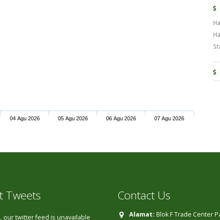
Ha
Ha
St
04 Agu 2026
05 Agu 2026
06 Agu 2026
07 Agu 2026
t Tweets
Contact Us
Alamat:
Blok F Trade Center 
 our twitter feed is unavailable