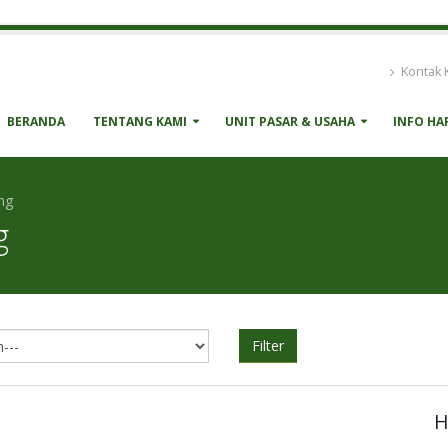
Kontak 
BERANDA
TENTANG KAMI
UNIT PASAR & USAHA
INFO HA
ng
g
Filter
H