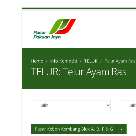
Home
Info Komoditi
TELUR
Telur Ayam Ras
TELUR: Telur Ayam Ras
Pasar Kebon Kembang Blok A, B, F & G