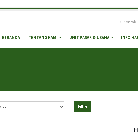
Kontak 
BERANDA
TENTANG KAMI
UNIT PASAR & USAHA
INFO HA
Filter
H