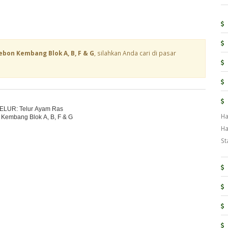
ebon Kembang Blok A, B, F & G
, silahkan Anda cari di pasar
TELUR: Telur Ayam Ras
Ha
 Kembang Blok A, B, F & G
Ha
St