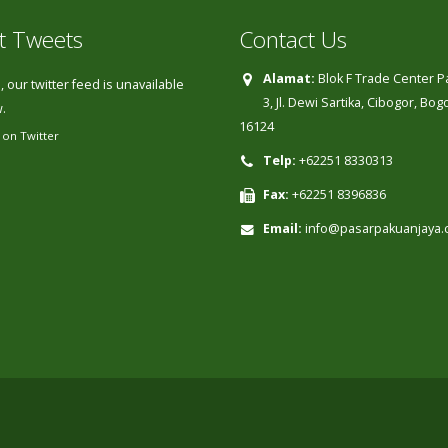
t Tweets
Contact Us
Alamat:
Blok F Trade Center 
 our twitter feed is unavailable
3, Jl. Dewi Sartika, Cibogor, Bo
.
16124
 on Twitter
Telp:
+62251 8330313
Fax:
+62251 8396836
Email:
info@pasarpakuanjaya.c