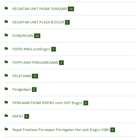
KEGIATAN UNIT PASAR SUKASARI
14
KEGIATAN UNIT PLAZA BOGOR
0
KUNJUNGAN
24
PDPPJ #WeLoveBogor
1
PDPPJ RAIH PENGHARGAAN
3
PELATIHAN
12
Pengadaan
8
PENILAIAN PASAR BERSIH oleh DKP Bogor
0
RAPAT
6
Rapat Finalisasi Persiapan Peringatan Hari Jadi Bogor (HJB)
0