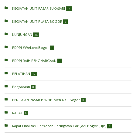
KEGIATAN UNIT PASAR SUKASARI
14
KEGIATAN UNIT PLAZA BOGOR
0
KUNJUNGAN
24
PDPPJ #WeLoveBogor
1
PDPPJ RAIH PENGHARGAAN
3
PELATIHAN
12
Pengadaan
8
PENILAIAN PASAR BERSIH oleh DKP Bogor
0
RAPAT
6
Rapat Finalisasi Persiapan Peringatan Hari Jadi Bogor (HJB)
0