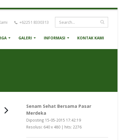
Kami
+62251 8330313
RGA
GALERI
INFORMASI
KONTAK KAMI
Senam Sehat Bersama Pasar
Merdeka
Diposting 15-05-2015 17:42:19
Resolusi: 640 x 480 | hits: 2276