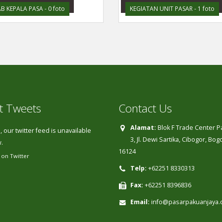
AB KEPALA PASA - 0 foto
KEGIATAN UNIT PASAR - 1 foto
t Tweets
Contact Us
Alamat:
Blok F Trade Center 
 our twitter feed is unavailable
3, Jl. Dewi Sartika, Cibogor, Bo
.
16124
 on Twitter
Telp:
+62251 8330313
Fax:
+62251 8396836
Email:
info@pasarpakuanjaya.c